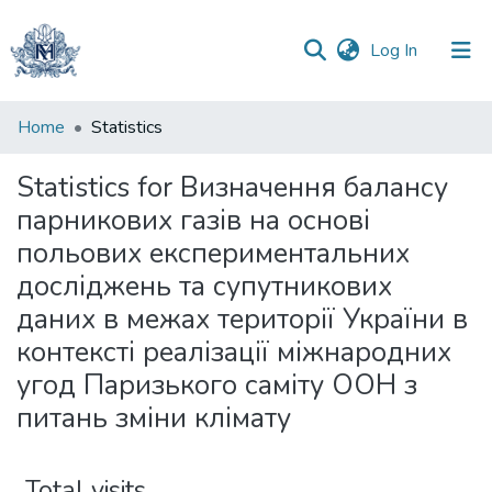
(current)
Log In
Communities
Home
Statistics
&
Collections
Statistics for Визначення балансу
парникових газів на основі
All of DSpace
польових експериментальних
досліджень та супутникових
даних в межах території України в
контексті реалізації міжнародних
угод Паризького саміту ООН з
питань зміни клімату
Total visits