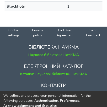
Stockholm
1
Cookie
Privacy
End User
Send
settings
policy
Agreement
Feedback
БІБЛІОТЕКА НАУКМА
Наукова бібліотека НаУКМА
ЕЛЕКТРОННИЙ КАТАЛОГ
Каталог Наукової бібліотеки НаУКМА
КОНТАКТИ
м. Київ, вул. Григорія Сковороди, 2
We collect and process your personal information for the
к. 1, к. 120
following purposes:
Authentication, Preferences,
Acknowledgement and Statistics
.
тел.
(044) 463-69-31