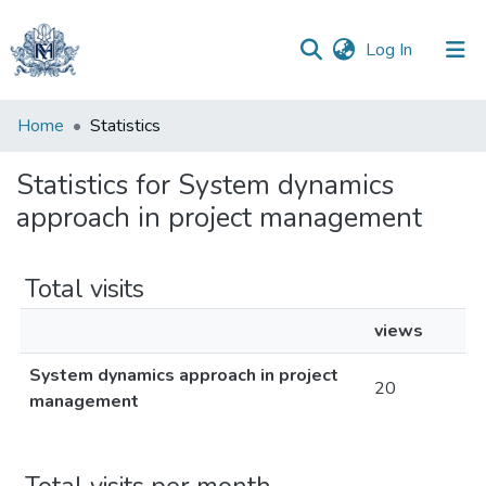
(current)
Log In
Communities
Home
Statistics
&
Collections
Statistics for System dynamics
approach in project management
All of DSpace
Total visits
views
System dynamics approach in project
20
management