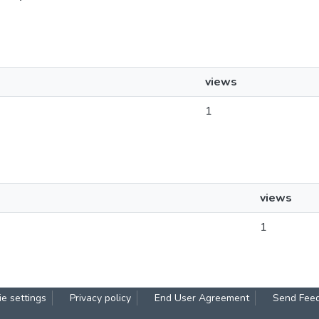
views
1
views
1
e settings
Privacy policy
End User Agreement
Send Fee