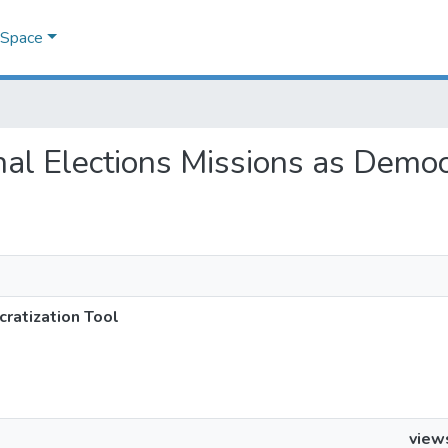
DSpace
ional Elections Missions as Democ
cratization Tool
view