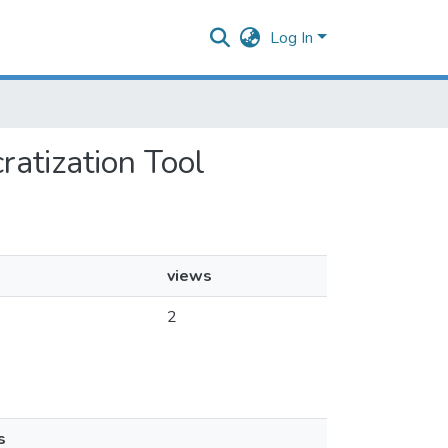
Log In
ratization Tool
views
2
s