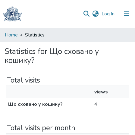
(current)
Log In
Communities
Home
Statistics
&
Collections
Statistics for Що сховано у
кошику?
All of DSpace
Total visits
views
Що сховано у кошику?
4
Total visits per month