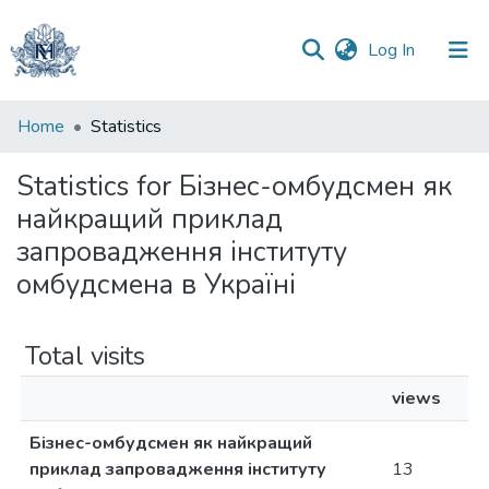
(current)
Log In
Communities
Home
Statistics
&
Collections
Statistics for Бізнес-омбудсмен як
найкращий приклад
All of DSpace
запровадження інституту
oмбудсмена в Україні
Total visits
views
Бізнес-омбудсмен як найкращий
приклад запровадження інституту
13