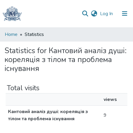
(current)
Log In
Communities
Home
Statistics
&
Collections
Statistics for Кантовий аналіз душі:
кореляція з тілом та проблема
All of DSpace
існування
Total visits
views
Кантовий аналіз душі: кореляція з
9
тілом та проблема існування