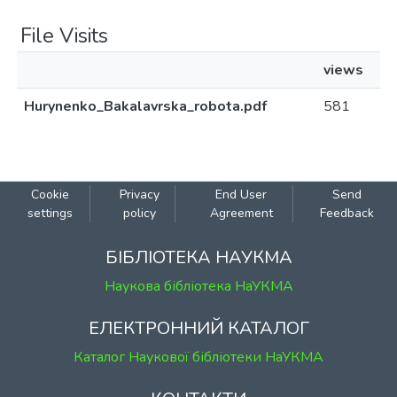
File Visits
views
Hurynenko_Bakalavrska_robota.pdf
581
Cookie
Privacy
End User
Send
settings
policy
Agreement
Feedback
БІБЛІОТЕКА НАУКМА
Наукова бібліотека НаУКМА
ЕЛЕКТРОННИЙ КАТАЛОГ
Каталог Наукової бібліотеки НаУКМА