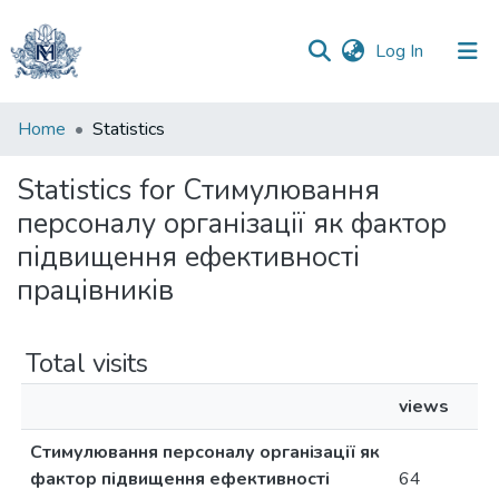
(current)
Log In
Communities
Home
Statistics
&
Collections
Statistics for Стимулювання
персоналу організації як фактор
All of DSpace
підвищення ефективності
працівників
Total visits
views
Стимулювання персоналу організації як
фактор підвищення ефективності
64