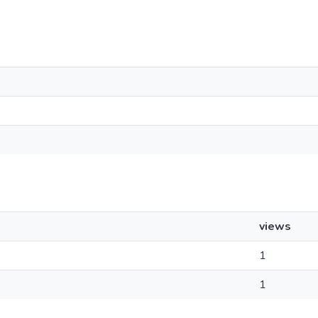
views
1
1