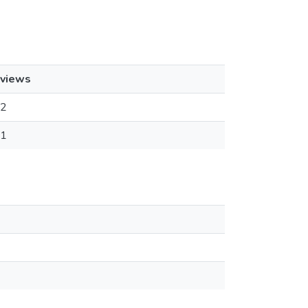
views
2
1