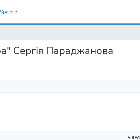
DSpace
аоба" Сергія Параджанова
view