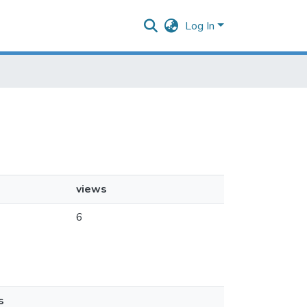
Log In
views
6
s