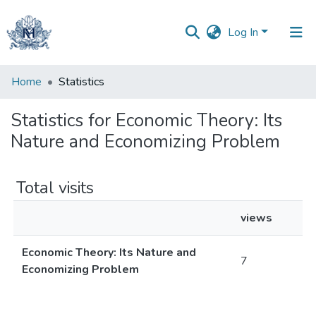
Log In
Communities
Home
Statistics
&
Collections
Statistics for Economic Theory: Its
Nature and Economizing Problem
All of DSpace
Total visits
views
Economic Theory: Its Nature and
7
Economizing Problem