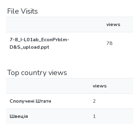
File Visits
views
7-8_I-L01ab_EconPrblm-
78
D&S_upload.ppt
Top country views
views
Сполучені Штати
2
Швеція
1