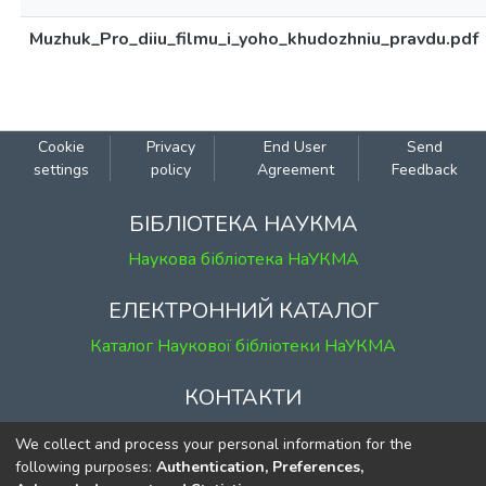
Muzhuk_Pro_diiu_filmu_i_yoho_khudozhniu_pravdu.pdf
Cookie
Privacy
End User
Send
settings
policy
Agreement
Feedback
БІБЛІОТЕКА НАУКМА
Наукова бібліотека НаУКМА
ЕЛЕКТРОННИЙ КАТАЛОГ
Каталог Наукової бібліотеки НаУКМА
КОНТАКТИ
м. Київ, вул. Григорія Сковороди, 2
We collect and process your personal information for the
к. 1, к. 120
following purposes:
Authentication, Preferences,