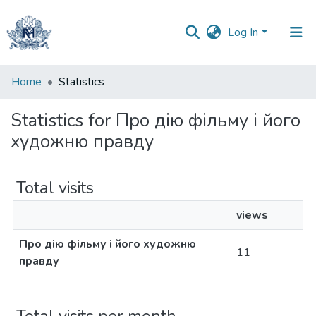
Log In
Communities
Home
Statistics
&
Collections
Statistics for Про дію фільму і його
художню правду
All of DSpace
Total visits
views
Про дію фільму і його художню
11
правду