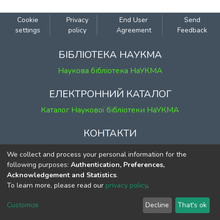
Cookie
Privacy
End User
Send
settings
policy
Agreement
Feedback
БІБЛІОТЕКА НАУКМА
Наукова бібліотека НаУКМА
ЕЛЕКТРОННИЙ КАТАЛОГ
Каталог Наукової бібліотеки НаУКМА
КОНТАКТИ
м. Київ, вул. Григорія Сковороди, 2
We collect and process your personal information for the
к. 1, к. 120
following purposes:
Authentication, Preferences,
Acknowledgement and Statistics
.
тел.
(044) 463-69-31
To learn more, please read our
privacy policy
.
ekmair@ukma.edu.ua
Customize
Decline
That's ok