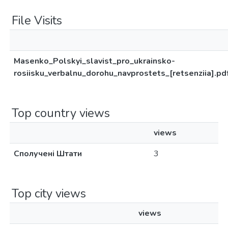
File Visits
Masenko_Polskyi_slavist_pro_ukrainsko-
rosiisku_verbalnu_dorohu_navprostets_[retsenziia].pd
Top country views
views
Сполучені Штати
3
Top city views
views