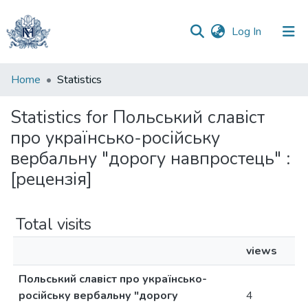
(current)
Log In
Communities
Home
Statistics
&
Collections
Statistics for Польський славіст
про українсько-російську
All of DSpace
вербальну "дорогу навпростець" :
[рецензія]
Total visits
views
Польський славіст про українсько-
російську вербальну "дорогу
4