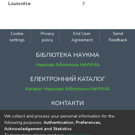
Louisville
3
Cookie
Privacy
End User
Send
settings
policy
Agreement
Feedback
БІБЛІОТЕКА НАУКМА
Наукова бібліотека НаУКМА
ЕЛЕКТРОННИЙ КАТАЛОГ
Каталог Наукової бібліотеки НаУКМА
КОНТАКТИ
м. Київ, вул. Григорія Сковороди, 2
We collect and process your personal information for the
к. 1, к. 120
following purposes:
Authentication, Preferences,
Acknowledgement and Statistics
.
тел.
(044) 463-69-31