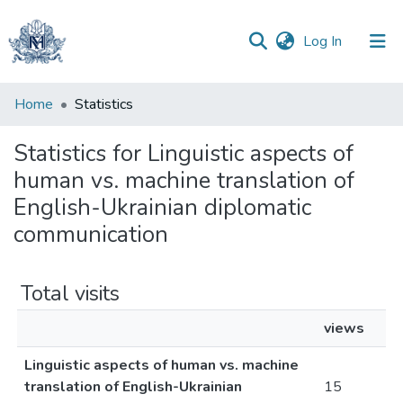
(current)
Log In
Communities
Home
Statistics
&
Collections
Statistics for Linguistic aspects of
human vs. machine translation of
All of DSpace
English-Ukrainian diplomatic
communication
Total visits
views
Linguistic aspects of human vs. machine
translation of English-Ukrainian
15