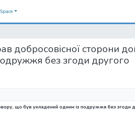
DSpace
 прав добросовісної сторони д
подружжя без згоди другого
овору, що був укладений одним із подружжя без згоди 