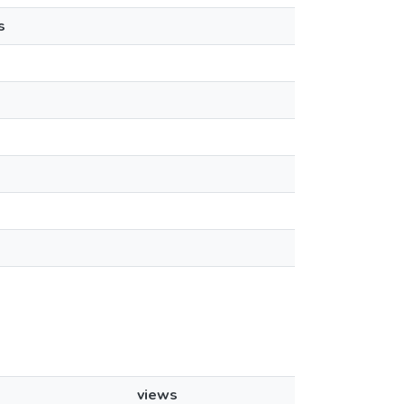
s
views