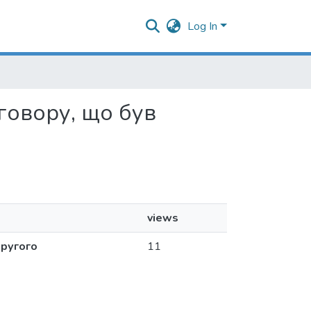
Log In
оговору, що був
views
другого
11