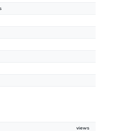
s
views