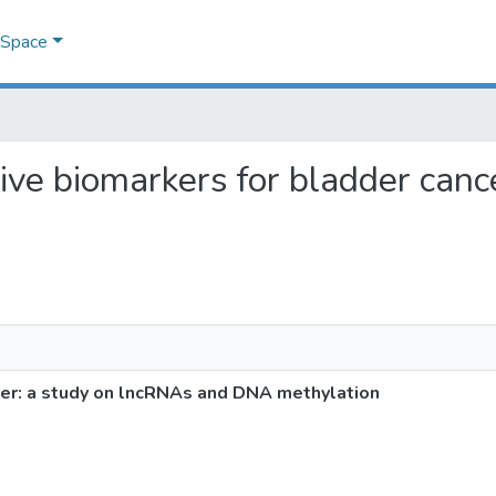
DSpace
sive biomarkers for bladder can
cer: a study on lncRNAs and DNA methylation