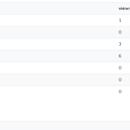
view
1
0
3
6
0
0
0