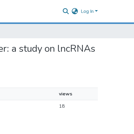
Log In
cer: a study on lncRNAs
views
18