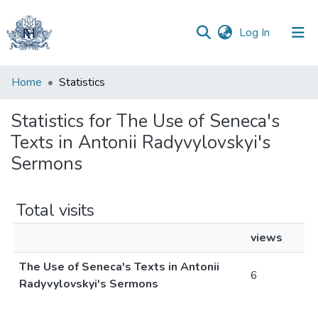
(current)
Log In
Communities
Home
Statistics
&
Collections
Statistics for The Use of Seneca's
Texts in Antonii Radyvylovskyi's
All of DSpace
Sermons
Total visits
views
The Use of Seneca's Texts in Antonii
6
Radyvylovskyi's Sermons