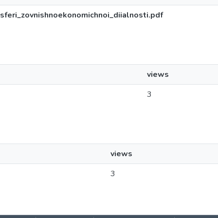
eri_zovnishnoekonomichnoi_diialnosti.pdf
views
3
views
3