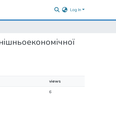
Log In
овнішньоекономічної
views
6