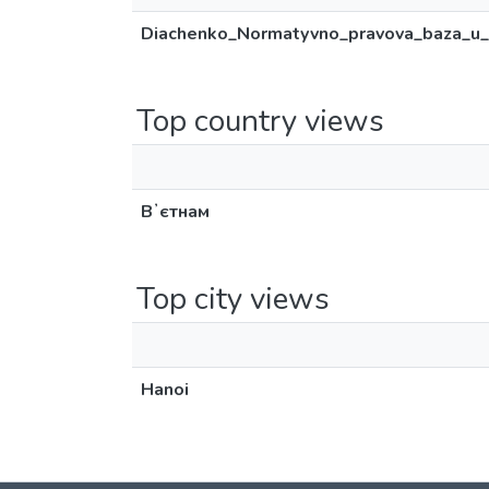
Diachenko_Normatyvno_pravova_baza_u_sf
Top country views
Вʼєтнам
Top city views
Hanoi