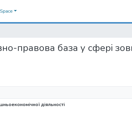
DSpace
тивно-правова база у сфері з
шньоекономічної діяльності