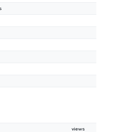
s
views