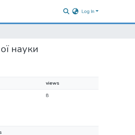
Log In
ної науки
views
8
s