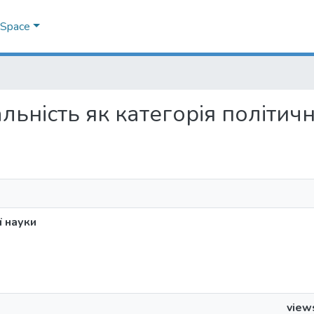
DSpace
дальність як категорія політич
ї науки
view