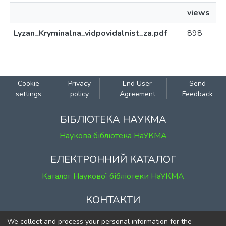
views
Lyzan_Kryminalna_vidpovidalnist_za.pdf
898
Cookie
Privacy
End User
Send
settings
policy
Agreement
Feedback
БІБЛІОТЕКА НАУКМА
Наукова бібліотека НаУКМА
ЕЛЕКТРОННИЙ КАТАЛОГ
Каталог Наукової бібліотеки НаУКМА
КОНТАКТИ
м. Київ, вул. Григорія Сковороди, 2
We collect and process your personal information for the