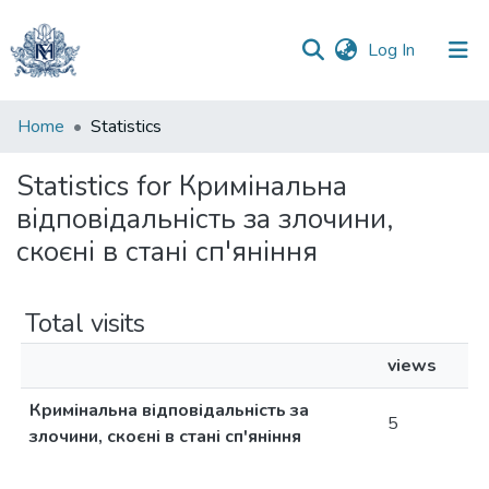
(current)
Log In
Communities
Home
Statistics
&
Collections
Statistics for Кримінальна
відповідальність за злочини,
All of DSpace
скоєні в стані сп'яніння
Total visits
views
Кримінальна відповідальність за
5
злочини, скоєні в стані сп'яніння