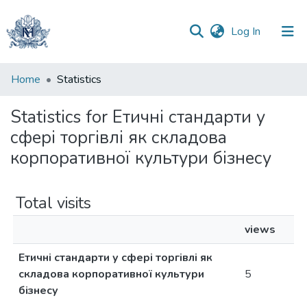
(current)
Log In
Communities
Home
Statistics
&
Collections
Statistics for Етичні стандарти у
сфері торгівлі як складова
All of DSpace
корпоративної культури бізнесу
Total visits
views
Етичні стандарти у сфері торгівлі як
складова корпоративної культури
5
бізнесу