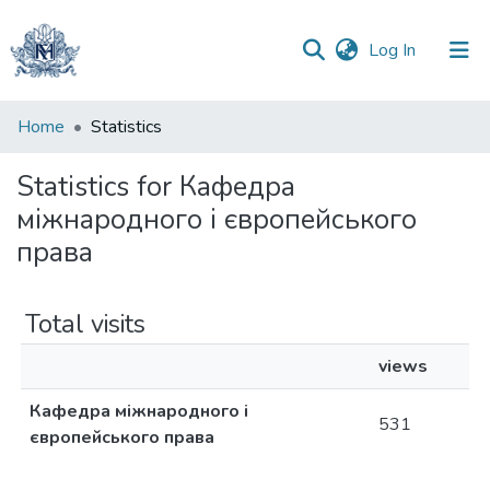
(current)
Log In
Communities
Home
Statistics
&
Collections
Statistics for Кафедра
міжнародного і європейського
All of DSpace
права
Total visits
views
Кафедра міжнародного і
531
європейського права