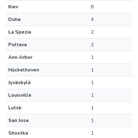
Kiev
8
Doha
4
La Spezia
2
Poltava
2
Ann Arbor
1
Hückelhoven
1
Jyväskylä
1
Louisville
1
Lutsk
1
San Jose
1
Shostka
1