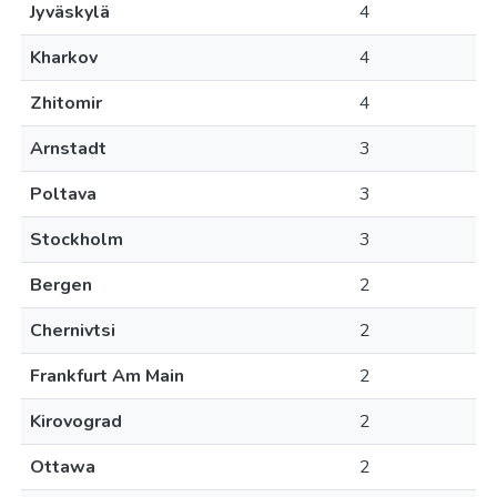
Jyväskylä
4
Kharkov
4
Zhitomir
4
Arnstadt
3
Poltava
3
Stockholm
3
Bergen
2
Chernivtsi
2
Frankfurt Am Main
2
Kirovograd
2
Ottawa
2