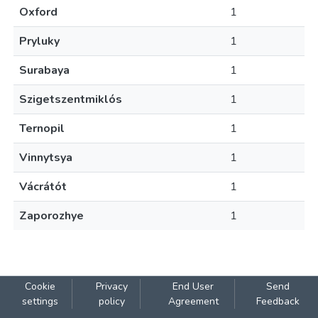
Oxford
1
Pryluky
1
Surabaya
1
Szigetszentmiklós
1
Ternopil
1
Vinnytsya
1
Vácrátót
1
Zaporozhye
1
Cookie
Privacy
End User
Send
settings
policy
Agreement
Feedback