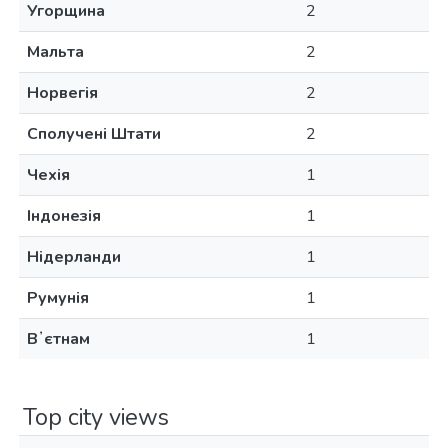
Угорщина
2
Мальта
2
Норвегія
2
Сполучені Штати
2
Чехія
1
Індонезія
1
Нідерланди
1
Румунія
1
Вʼєтнам
1
Top city views