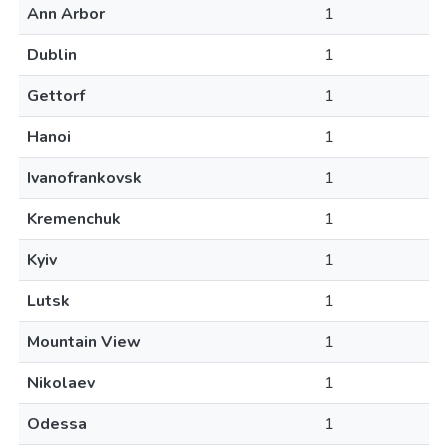
Ann Arbor
1
Dublin
1
Gettorf
1
Hanoi
1
Ivanofrankovsk
1
Kremenchuk
1
Kyiv
1
Lutsk
1
Mountain View
1
Nikolaev
1
Odessa
1