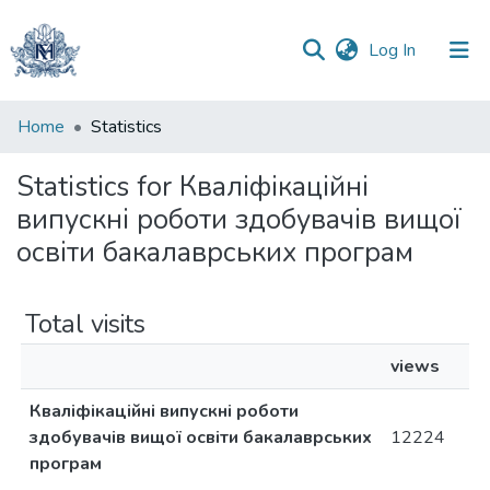
(current)
Log In
Communities
Home
Statistics
&
Collections
Statistics for Кваліфікаційні
випускні роботи здобувачів вищої
All of DSpace
освіти бакалаврських програм
Total visits
views
Кваліфікаційні випускні роботи
здобувачів вищої освіти бакалаврських
12224
програм