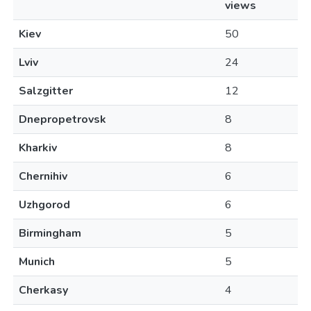
views
Kiev
50
Lviv
24
Salzgitter
12
Dnepropetrovsk
8
Kharkiv
8
Chernihiv
6
Uzhgorod
6
Birmingham
5
Munich
5
Cherkasy
4