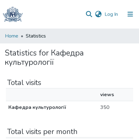
(current)
Log In
Communities
Home
Statistics
&
Collections
Statistics for Кафедра
культурології
All of DSpace
Total visits
views
Кафедра культурології
350
Total visits per month