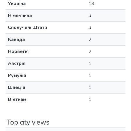
Україна
19
Німеччина
3
Сполучені Штати
3
Канада
2
Норвегія
2
Австрія
1
Румунія
1
Швеція
1
Вʼєтнам
1
Top city views