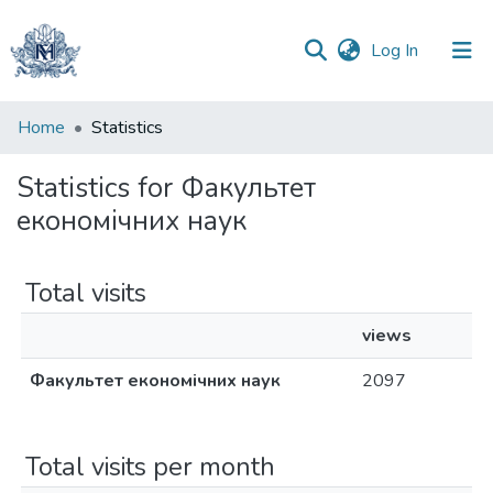
(current)
Log In
Communities
Home
Statistics
&
Collections
Statistics for Факультет
економічних наук
All of DSpace
Total visits
views
Факультет економічних наук
2097
Total visits per month