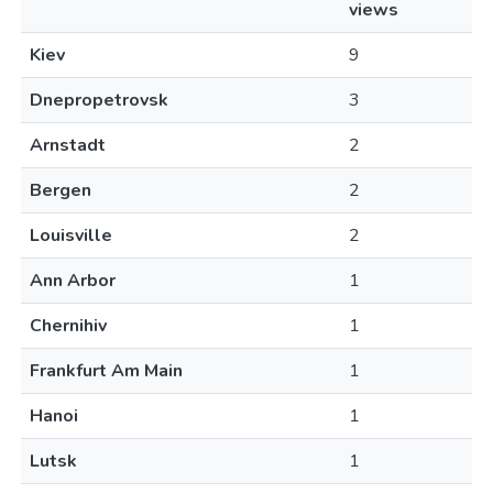
views
Kiev
9
Dnepropetrovsk
3
Arnstadt
2
Bergen
2
Louisville
2
Ann Arbor
1
Chernihiv
1
Frankfurt Am Main
1
Hanoi
1
Lutsk
1