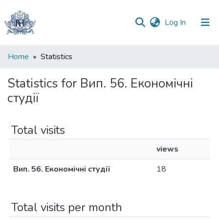
(current)
Log In
Communities
Home
Statistics
&
Collections
Statistics for Вип. 56. Економічні
студії
All of DSpace
Total visits
views
Вип. 56. Економічні студії
18
Total visits per month