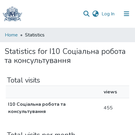
(current)
Log In
Communities
Home
Statistics
&
Collections
Statistics for І10 Соціальна робота
та консультування
All of DSpace
Total visits
views
І10 Соціальна робота та
455
консультування