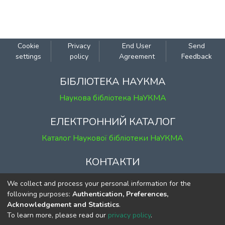
Cookie
Privacy
End User
Send
settings
policy
Agreement
Feedback
БІБЛІОТЕКА НАУКМА
Наукова бібліотека НаУКМА
ЕЛЕКТРОННИЙ КАТАЛОГ
Каталог Наукової бібліотеки НаУКМА
КОНТАКТИ
м. Київ, вул. Григорія Сковороди, 2
We collect and process your personal information for the
к. 1, к. 120
following purposes:
Authentication, Preferences,
Acknowledgement and Statistics
.
тел.
(044) 463-69-31
To learn more, please read our
privacy policy
.
ekmair@ukma.edu.ua