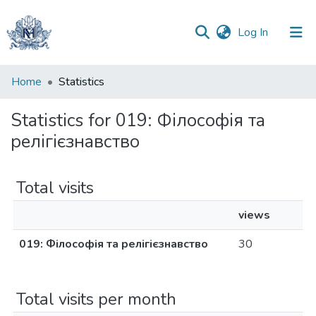
(current)
Log In
Communities
Home
Statistics
&
Collections
Statistics for 019: Філософія та
релігієзнавство
All of DSpace
Total visits
views
019: Філософія та релігієзнавство
30
Total visits per month