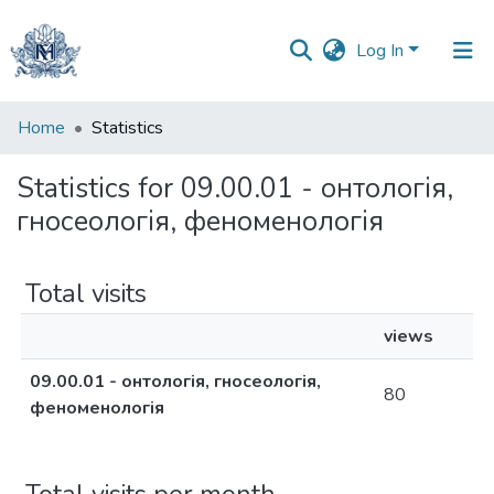
Log In
Communities
Home
Statistics
&
Collections
Statistics for 09.00.01 - онтологія,
гносеологія, феноменологія
All of DSpace
Total visits
views
09.00.01 - онтологія, гносеологія,
80
феноменологія