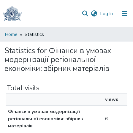
(current)
Log In
Communities
Home
Statistics
&
Collections
Statistics for Фінанси в умовах
модернізації регіональної
All of DSpace
економіки: збірник матеріалів
Total visits
views
Фінанси в умовах модернізації
регіональної економіки: збірник
6
матеріалів