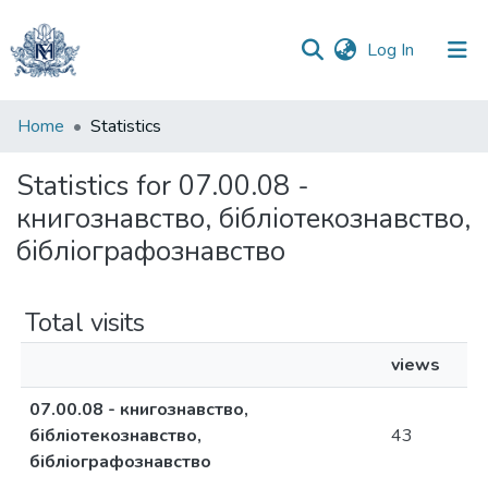
(current)
Log In
Communities
Home
Statistics
&
Collections
Statistics for 07.00.08 -
книгознавство, бібліотекознавство,
All of DSpace
бібліографознавство
Total visits
views
07.00.08 - книгознавство,
бібліотекознавство,
43
бібліографознавство