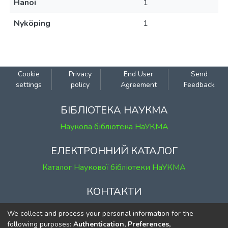
Hanoi
1
Nyköping
1
Cookie
Privacy
End User
Send
settings
policy
Agreement
Feedback
БІБЛІОТЕКА НАУКМА
Наукова бібліотека НаУКМА
ЕЛЕКТРОННИЙ КАТАЛОГ
Каталог Наукової бібліотеки НаУКМА
КОНТАКТИ
м. Київ, вул. Григорія Сковороди, 2
We collect and process your personal information for the
к. 1, к. 120
following purposes:
Authentication, Preferences,