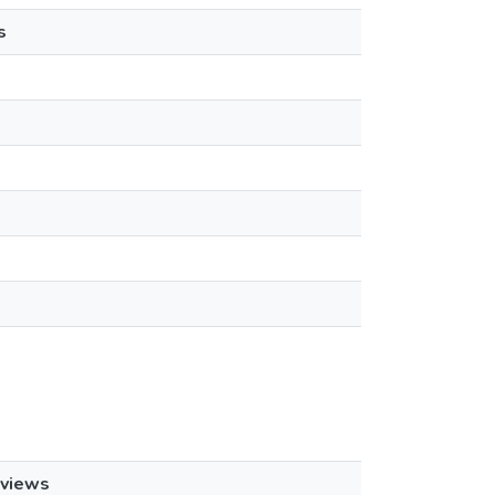
s
views