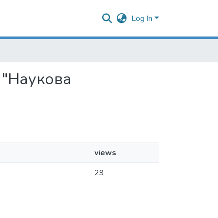
Log In
я "Наукова
views
29