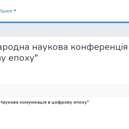
DSpace
іжнародна наукова конференці
у епоху"
Наукова комунікація в цифрову епоху"