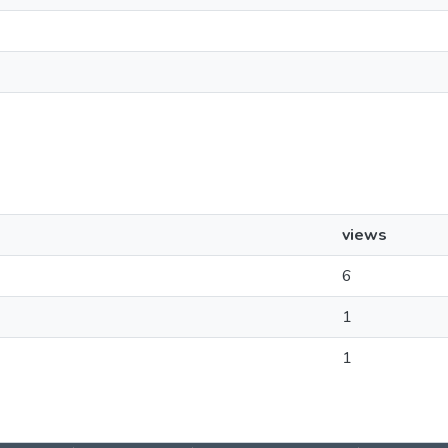
views
6
1
1