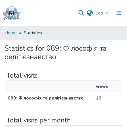
(current)
Log In
Communities
Home
Statistics
&
Collections
Statistics for 089: Філософія та
релігієзнавство
All of DSpace
Total visits
views
089: Філософія та релігієзнавство
16
Total visits per month