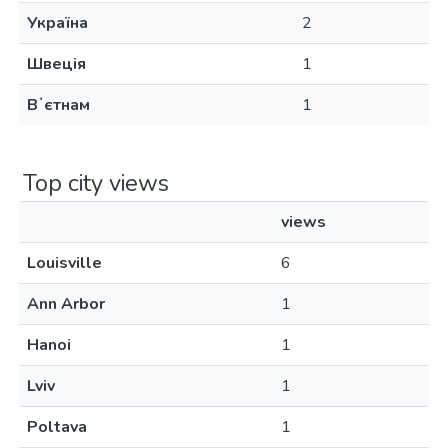
Україна
2
Швеція
1
Вʼєтнам
1
Top city views
views
Louisville
6
Ann Arbor
1
Hanoi
1
Lviv
1
Poltava
1