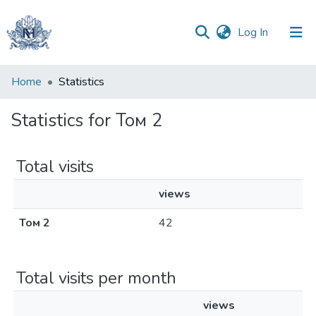
(current)
Log In
Communities
Home
Statistics
&
Collections
Statistics for Том 2
All of DSpace
Total visits
views
Том 2
42
Total visits per month
views