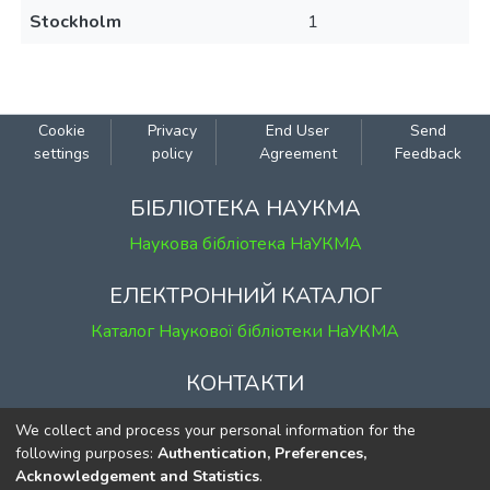
Stockholm
1
Cookie
Privacy
End User
Send
settings
policy
Agreement
Feedback
БІБЛІОТЕКА НАУКМА
Наукова бібліотека НаУКМА
ЕЛЕКТРОННИЙ КАТАЛОГ
Каталог Наукової бібліотеки НаУКМА
КОНТАКТИ
м. Київ, вул. Григорія Сковороди, 2
We collect and process your personal information for the
к. 1, к. 120
following purposes:
Authentication, Preferences,
Acknowledgement and Statistics
.
тел.
(044) 463-69-31