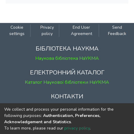
Cookie
Privacy
End User
Send
settings
policy
Agreement
Feedback
БІБЛІОТЕКА НАУКМА
Наукова бібліотека НаУКМА
ЕЛЕКТРОННИЙ КАТАЛОГ
Каталог Наукової бібліотеки НаУКМА
КОНТАКТИ
м. Київ, вул. Григорія Сковороди, 2
We collect and process your personal information for the
к. 1, к. 120
following purposes:
Authentication, Preferences,
Acknowledgement and Statistics
.
тел.
(044) 463-69-31
To learn more, please read our
privacy policy
.
ekmair@ukma.edu.ua