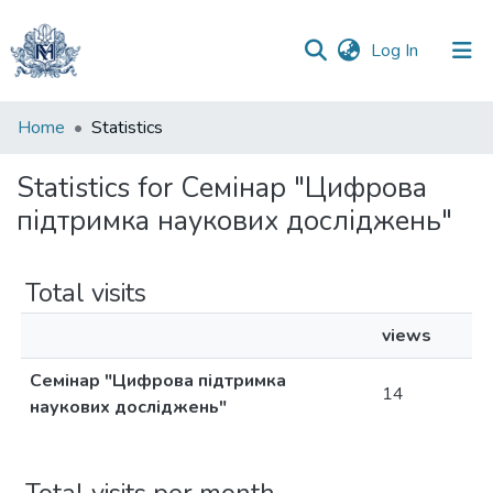
(current)
Log In
Communities
Home
Statistics
&
Collections
Statistics for Семінар "Цифрова
підтримка наукових досліджень"
All of DSpace
Total visits
views
Семінар "Цифрова підтримка
14
наукових досліджень"