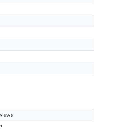
views
3