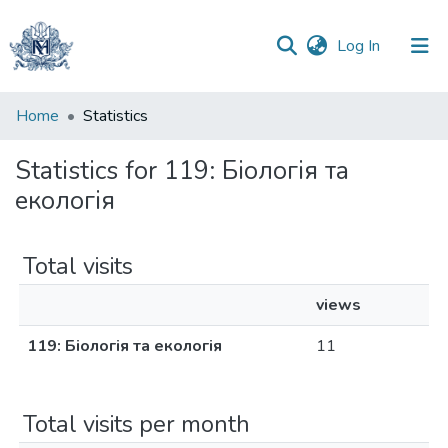
(current)
Log In
Communities
Home
Statistics
&
Collections
Statistics for 119: Біологія та
екологія
All of DSpace
Total visits
views
119: Біологія та екологія
11
Total visits per month