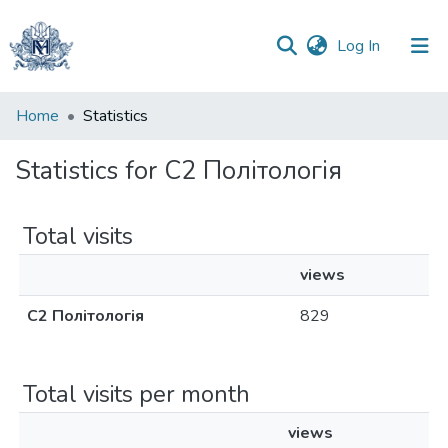
(current)
Log In
Communities
Home
Statistics
&
Collections
Statistics for C2 Політологія
All of DSpace
Total visits
views
C2 Політологія
829
Total visits per month
views