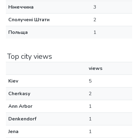
Німеччина
3
Сполучені Штати
2
Польща
1
Top city views
views
Kiev
5
Cherkasy
2
Ann Arbor
1
Denkendorf
1
Jena
1