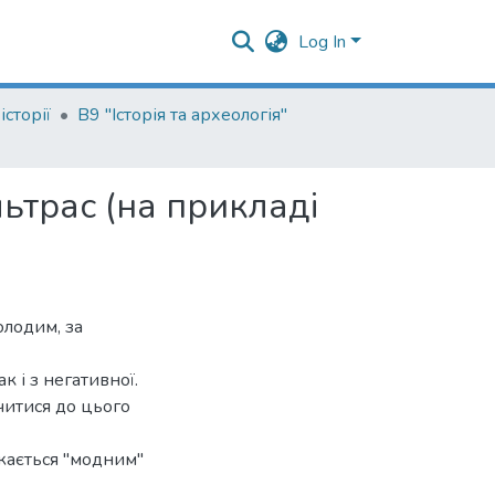
Log In
сторії
В9 "Історія та археологія"
ьтрас (на прикладі
олодим, за
к і з негативної.
читися до цього
ажається "модним"