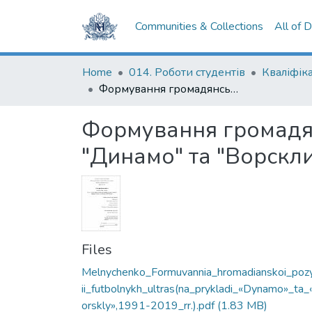
Communities & Collections
All of 
Home
014. Роботи студентів
Формування громадянської позиції футбольних ультрас (на прикладі "Динамо" та "Ворскли", 1991-2019 рр.)
Формування громадян
"Динамо" та "Ворскли
Files
Melnychenko_Formuvannia_hromadianskoi_poz
ii_futbolnykh_ultras(na_prykladi_«Dynamo»_ta_
orskly»,1991-2019_rr.).pdf
(1.83 MB)