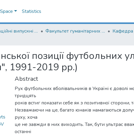
DSpace
Statistics
Кваліфікаційні випускні роботи здобувачів вищої освіти бакалаврських програм
Факультет гуманітарних наук
Кафедра і
ської позиції футбольних ул
", 1991-2019 рр.)
Abstract
Рух футбольних вболівальників в Україні є доволі м
тридцять
років встиг показати себе як з позитивної сторони, та
Незважаючи на це, багато юнаків намагаються долу
yts
руху, хоча
«V
це не завжди в них виходить. Так, бути ультрас вв
останні