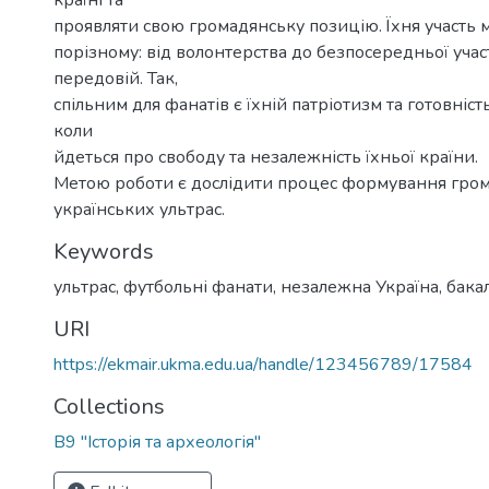
країні та
проявляти свою громадянську позицію. Їхня участь 
порізному: від волонтерства до безпосередньої участ
передовій. Так,
спільним для фанатів є їхній патріотизм та готовніст
коли
йдеться про свободу та незалежність їхньої країни.
Метою роботи є дослідити процес формування гром
українських ультрас.
Keywords
ультрас
,
футбольні фанати
,
незалежна Україна
,
бака
URI
https://ekmair.ukma.edu.ua/handle/123456789/17584
Collections
В9 "Історія та археологія"