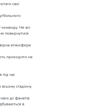
стати свої
футбольного
 команду. Не всі
 не повернутися
овірна атмосфера
шують приходити на
 під час
о всьому стадіону.
ивні дії фанатів
ідбуваються в