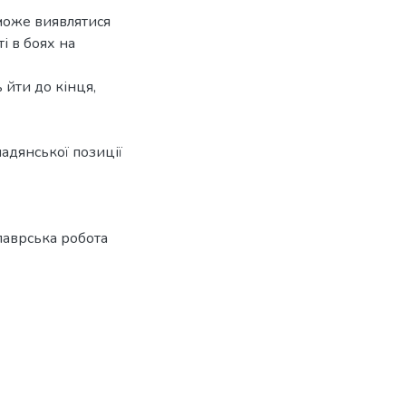
може виявлятися
і в боях на
ь йти до кінця,
адянської позиції
лаврська робота