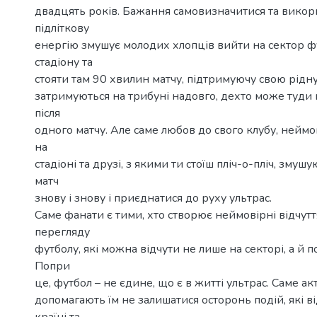
двадцять років. Бажання самовизначитися та викори
підліткову
енергію змушує молодих хлопців вийти на сектор 
стадіону та
стояти там 90 хвилин матчу, підтримуючу свою рідну
затримуються на трибуні надовго, дехто може туди
після
одного матчу. Але саме любов до свого клубу, нейм
на
стадіоні та друзі, з якими ти стоїш пліч-о-пліч, зму
матч
знову і знову і приєднатися до руху ультрас.
Саме фанати є тими, хто створює неймовірні відчуття
перегляду
футболу, які можна відчути не лише на секторі, а й п
Попри
це, футбол – не єдине, що є в житті ультрас. Саме акт
допомагають їм не залишатися осторонь подій, які в