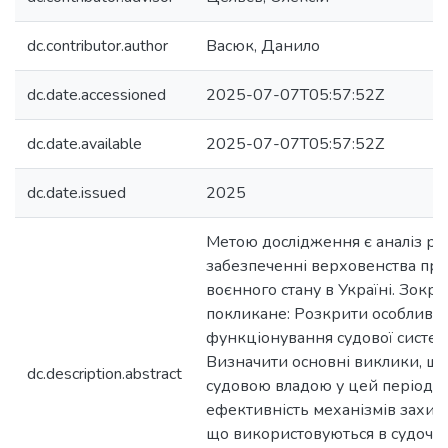
dc.contributor.author
Васюк, Данило
dc.date.accessioned
2025-07-07T05:57:52Z
dc.date.available
2025-07-07T05:57:52Z
dc.date.issued
2025
Метою дослідження є аналіз рол
забезпеченні верховенства пра
воєнного стану в Україні. Зокр
покликане: Розкрити особливос
функціонування судової систем
Визначити основні виклики, що
dc.description.abstract
судовою владою у цей період. 
ефективність механізмів захис
що використовуються в судочин