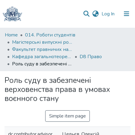
(current)
Log In
Communities
Home
014. Роботи студентів
&
Магістерські випускні роботи
Collections
Факультет правничих наук
Кафедра загальнотеоретичного правознавства та публічного права
D8 Право
All of DSpace
Роль суду в забезпечені верховенства права в умовах воєнного стану
Statistics
Роль суду в забезпечені
верховенства права в умовах
воєнного стану
Simple item page
dc.contributor.advisor
Цельєв, Олексій