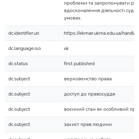
проблеми та запропонувати рек
вдосконалення діяльності суді
умовах.
dc.identifier.uri
https://ekmair.ukma.edu.ua/han
dc.language.iso
uk
dc.status
first published
dc.subject
верховенство права
dc.subject
доступ до правосуддя
dc.subject
воєнний стан як особливий пр
dc.subject
захист прав людини