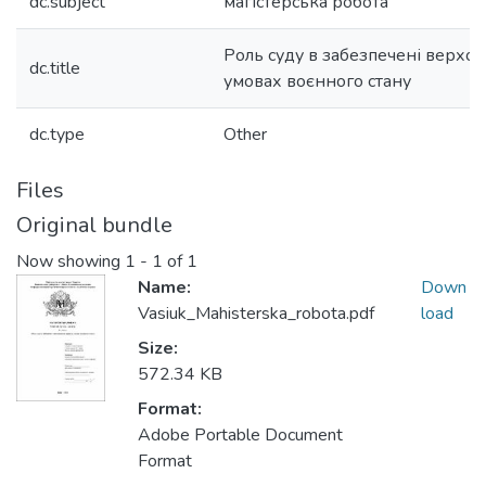
dc.subject
магістерська робота
Роль суду в забезпечені верхов
dc.title
умовах воєнного стану
dc.type
Other
Files
Original bundle
Now showing
1 - 1 of 1
Name:
Down
Vasiuk_Mahisterska_robota.pdf
load
Size:
572.34 KB
Format:
Adobe Portable Document
Format