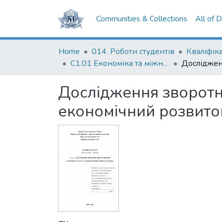
Communities & Collections
All of 
Home
014. Роботи студентів
С1.01 Економіка та міжнародні економічні відносини (економіка)
Дослідження зворотн
економічний розвито