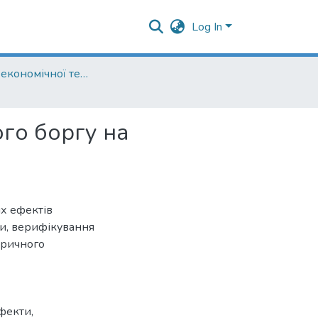
Log In
Кафедра економічної теорії
го боргу на
х ефектів
и, верифікування
тричного
ефекти
,