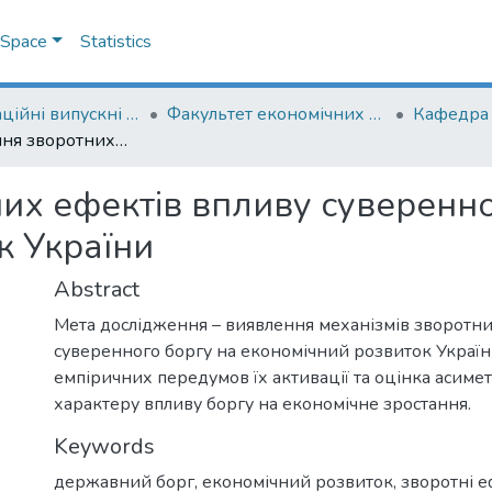
DSpace
Statistics
Кваліфікаційні випускні роботи здобувачів вищої освіти бакалаврських програм
Факультет економічних наук
Дослідження зворотних ефектів впливу суверенного боргу на економічний розвиток України
их ефектів впливу суверенно
к України
Abstract
Мета дослідження – виявлення механізмів зворотни
суверенного боргу на економічний розвиток Україн
емпіричних передумов їх активації та оцінка асиме
характеру впливу боргу на економічне зростання.
Keywords
державний борг
,
економічний розвиток
,
зворотні 