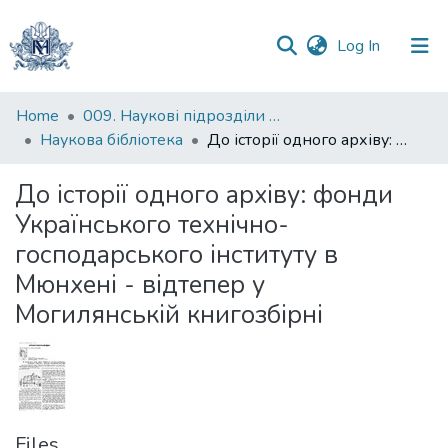
(current)
Log In
Communities
Home
009. Наукові підрозділи НаУКМА
&
Наукова бібліотека
До історії одного архіву: фонди Українського технічно-господарського інституту в Мюнхені - відтепер у Могилянській книгозбірні
Collections
До історії одного архіву: фонди
All of DSpace
Українського технічно-
господарського інституту в
Statistics
Мюнхені - відтепер у
Могилянській книгозбірні
Files