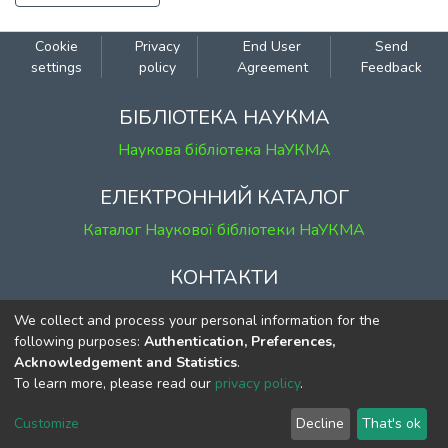
Cookie
Privacy
End User
Send
settings
policy
Agreement
Feedback
БІБЛІОТЕКА НАУКМА
Наукова бібліотека НаУКМА
ЕЛЕКТРОННИЙ КАТАЛОГ
Каталог Наукової бібліотеки НаУКМА
КОНТАКТИ
м. Київ, вул. Григорія Сковороди, 2
We collect and process your personal information for the
к. 1, к. 120
following purposes:
Authentication, Preferences,
Acknowledgement and Statistics
.
тел.
(044) 463-69-31
To learn more, please read our
privacy policy
.
ekmair@ukma.edu.ua
Customize
Decline
That's ok