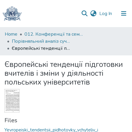
(current)
Log In
Communities
Home
012. Конференції та семінари НаУКМА
&
Порівняльний аналіз сучасних систем вищої освіти в реформуванні вищої школи України : міжнародна наукова конференція
Collections
Європейські тенденції підготовки вчителів і зміни у діяльності польських університетів
All of DSpace
Європейські тенденції підготовки
вчителів і зміни у діяльності
Statistics
польських університетів
Files
Yevropeiski_tendentsii_pidhotovky_vchyteliv_i