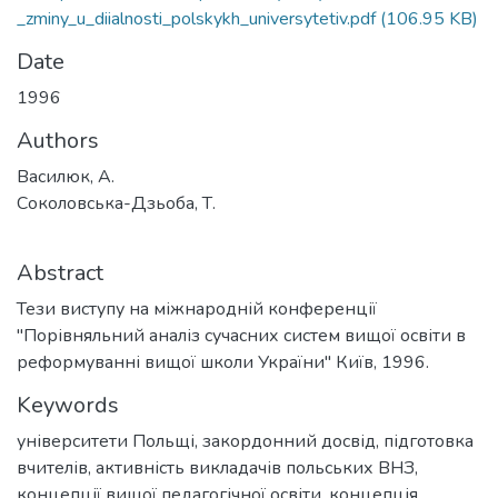
_zminy_u_diialnosti_polskykh_universytetiv.pdf
(106.95 KB)
Date
1996
Authors
Василюк, А.
Соколовська-Дзьоба, Т.
Abstract
Тези виступу на міжнародній конференції
"Порівняльний аналіз сучасних систем вищої освіти в
реформуванні вищої школи України" Київ, 1996.
Keywords
університети Польщі
,
закордонний досвід
,
підготовка
вчителів
,
активність викладачів польських ВНЗ
,
концепції вищої педагогічної освіти
,
концепція