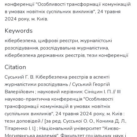
конференції "Особливості трансформації комунікацій
в умовах новітніх суспільних викликів", 24 травня
2024 року, м. Київ.
Keywords
кібербезпека
,
цифрові реєстри
,
журналістські
розслідування
,
розслідувальна журналістика
,
кібербезпека державних реєстрів
,
тези конференції
Citation
Суський Г. В. Кібербезпека реєстрів в аспекті
журналістики розслідувань / Суський Георгій
Валерійович ; науковий керівник: Сініцин І. П. // III
науково-практична конференція "Особливості
трансформації комунікацій в умовах новітніх
суспільних викликів", 24 травня 2024 року, м. Київ :
тези доповідей / [за ред. Сусської О. О., Коника Д. Л.,
Тітаренко І. І.] ; Національний університет "Києво-
Могилянська академія", Факультет соціальних наук і