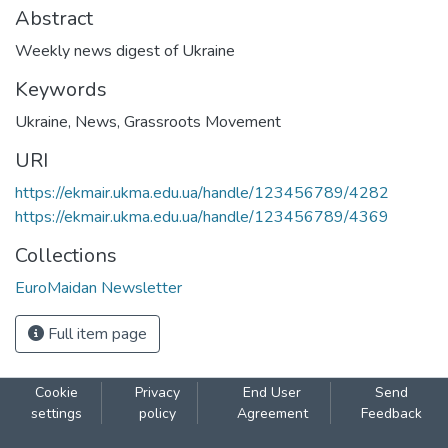
Abstract
Weekly news digest of Ukraine
Keywords
Ukraine
,
News
,
Grassroots Movement
URI
https://ekmair.ukma.edu.ua/handle/123456789/4282
https://ekmair.ukma.edu.ua/handle/123456789/4369
Collections
EuroMaidan Newsletter
Full item page
Cookie
Privacy
End User
Send
settings
policy
Agreement
Feedback