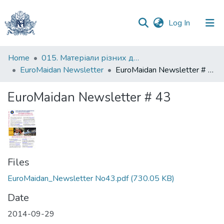
(current)
Log In
Communities
Home
015. Матеріали різних дослідників та організацій
&
EuroMaidan Newsletter
EuroMaidan Newsletter # 43
Collections
EuroMaidan Newsletter # 43
All of DSpace
Statistics
Files
EuroMaidan_Newsletter No43.pdf
(730.05 KB)
Date
2014-09-29