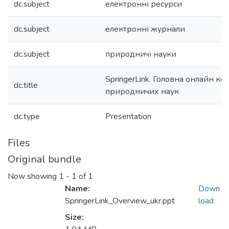
dc.subject
електронні ресурси
dc.subject
електронні журнали
dc.subject
природничі науки
SpringerLink. Головна онлайн ко
dc.title
природничих наук
dc.type
Presentation
Files
Original bundle
Now showing
1 - 1 of 1
Name:
Down
SpringerLink_Overview_ukr.ppt
load
Size: