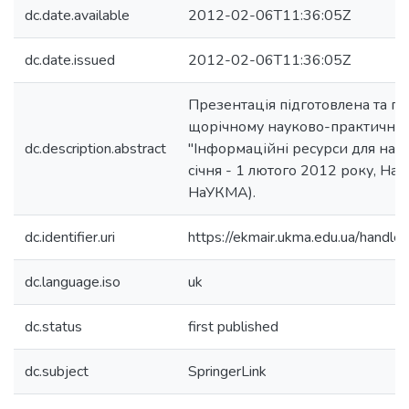
dc.date.available
2012-02-06T11:36:05Z
dc.date.issued
2012-02-06T11:36:05Z
Презентація підготовлена та п
щорічному науково-практичном
dc.description.abstract
"Інформаційні ресурси для науки
січня - 1 лютого 2012 року, Нау
НаУКМА).
dc.identifier.uri
https://ekmair.ukma.edu.ua/hand
dc.language.iso
uk
dc.status
first published
dc.subject
SpringerLink