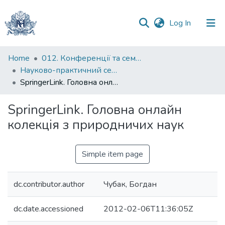
(current)
Log In
Communities
Home
012. Конференції та семінари НаУКМА
&
Науково-практичний семінар "Інформаційні ресурси для науки та освіти"
Collections
SpringerLink. Головна онлайн колекція з природничих наук
All of DSpace
SpringerLink. Головна онлайн
колекція з природничих наук
Statistics
Simple item page
dc.contributor.author
Чубак, Богдан
dc.date.accessioned
2012-02-06T11:36:05Z