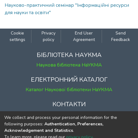
Науково-практичний семінар "Інформаційні ресурси
для науки та освіти"
Cookie
Privacy
End User
Send
settings
policy
Agreement
Feedback
БІБЛІОТЕКА НАУКМА
Наукова бібліотека НаУКМА
ЕЛЕКТРОННИЙ КАТАЛОГ
Каталог Наукової бібліотеки НаУКМА
КОНТАКТИ
м. Київ, вул. Григорія Сковороди, 2
We collect and process your personal information for the
к. 1, к. 120
following purposes:
Authentication, Preferences,
Acknowledgement and Statistics
.
тел.
(044) 463-69-31
To learn more, please read our
privacy policy
.