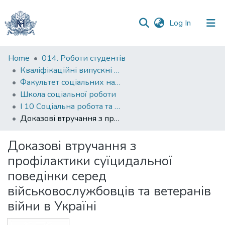
(current)
Log In
Statistics
Home
014. Роботи студентів
Кваліфікаційні випускні роботи здобувачів вищої освіти бакалаврських програм
Факультет соціальних наук і соціальних технологій
Школа соціальної роботи
І 10 Соціальна робота та консультування
Доказові втручання з профілактики суїцидальної поведінки серед військовослужбовців та ветеранів війни в Україні
Доказові втручання з
профілактики суїцидальної
поведінки серед
військовослужбовців та ветеранів
війни в Україні