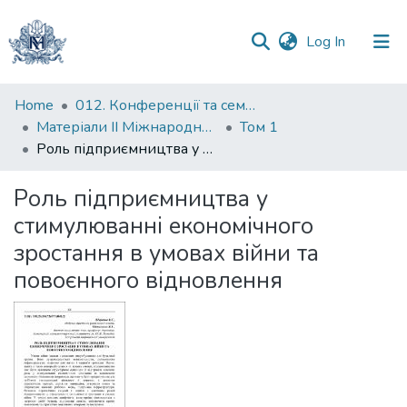
(current)
Log In
Communities
Home
012. Конференції та семінари НаУКМА
&
Матеріали II Міжнародної науково-практичної конференції "Менеджмент та маркетинг як фактори розвитку бізнесу", 17-19 квітня 2024 р.
Том 1
Collections
Роль підприємництва у стимулюванні економічного зростання в умовах війни та повоєнного відновлення
All of DSpace
Роль підприємництва у
стимулюванні економічного
Statistics
зростання в умовах війни та
повоєнного відновлення