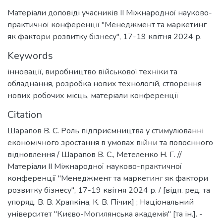
Матеріали доповіді учасників ІІ Міжнародної науково-
практичної конференції "Менеджмент та маркетинг
як фактори розвитку бізнесу", 17-19 квітня 2024 р.
Keywords
інновації
,
виробництво військової техніки та
обладнання
,
розробка нових технологій
,
створення
нових робочих місць
,
матеріали конференції
Citation
Шарапов В. С. Роль підприємництва у стимулюванні
економічного зростання в умовах війни та повоєнного
відновлення / Шарапов В. С., Метеленко Н. Г. //
Матеріали ІІ Міжнародної науково-практичної
конференції "Менеджмент та маркетинг як фактори
розвитку бізнесу", 17-19 квітня 2024 р. / [відп. ред. та
упоряд. В. В. Храпкіна, К. В. Пічик] ; Національний
університет "Києво-Могилянська академія" [та ін.]. -