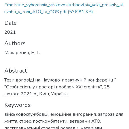
Emotsiine_vyhorannia_viiskovosluzhbovtsiv_yaki_proishly_sl
uzhbu_v_zoni_ATO_ta_OOS.pdf
(536.81 KB)
Date
2021
Authors
Макаренко, Н. Г.
Abstract
Тези доповіді на Науково-практичній конференції
"Особистість у просторі проблем ХХІ століття", 25
лютого 2021 р., Київ, Україна.
Keywords
військовослужбовці
,
емоційне вигорання
,
загроза для
життя
,
стрес
,
посткомбатанти
,
ветерани АТО
,
посттравматичні стресові розлади
,
матеріали