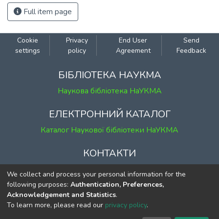
Full item page
Cookie
Privacy
End User
Send
settings
policy
Agreement
Feedback
БІБЛІОТЕКА НАУКМА
Наукова бібліотека НаУКМА
ЕЛЕКТРОННИЙ КАТАЛОГ
Каталог Наукової бібліотеки НаУКМА
КОНТАКТИ
м. Київ, вул. Григорія Сковороди, 2
We collect and process your personal information for the
к. 1, к. 120
following purposes:
Authentication, Preferences,
Acknowledgement and Statistics
.
тел.
(044) 463-69-31
To learn more, please read our
privacy policy
.
ekmair@ukma.edu.ua