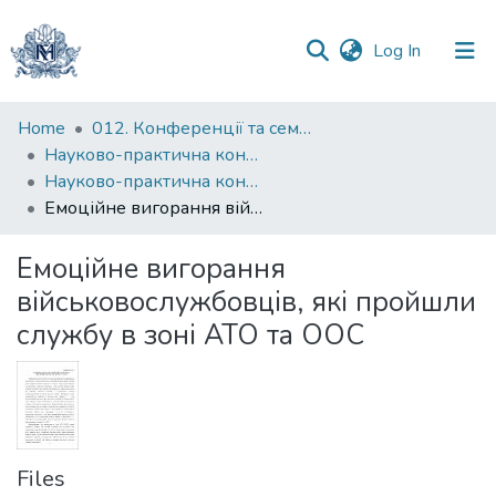
(current)
Log In
Communities
Home
012. Конференції та семінари НаУКМА
&
Науково-практична конференція "Особистість у просторі проблем ХХІ століття"
Collections
Науково-практична конференція "Особистість у просторі проблем ХХІ століття" (2021)
Емоційне вигорання військовослужбовців, які пройшли службу в зоні АТО та ООС
All of DSpace
Емоційне вигорання
Statistics
військовослужбовців, які пройшли
службу в зоні АТО та ООС
Files