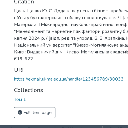
Citation
Цаль-Цалко Ю. С. Додана вартість в бізнесі: пробл
об'єкту бухгалтерського обліку і оподаткування / Цал
Матеріали ІІ Міжнародної науково-практичної конф
"Менеджмент та маркетинг як фактори розвитку біз
квітня 2024 р. / [відп. ред. та упоряд. В. В. Храпкіна, К
Національний університет "Києво-Могилянська академі
Київ : Видавничий дім "Києво-Могилянська академія", 
619-622.
URI
https://ekmair.ukma.edu.ua/handle/123456789/30033
Collections
Том 1
Full item page