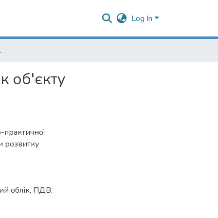
Log In
ку і оподаткування
к об'єкту
о-практичної
и розвитку
ий облік
,
ПДВ
,