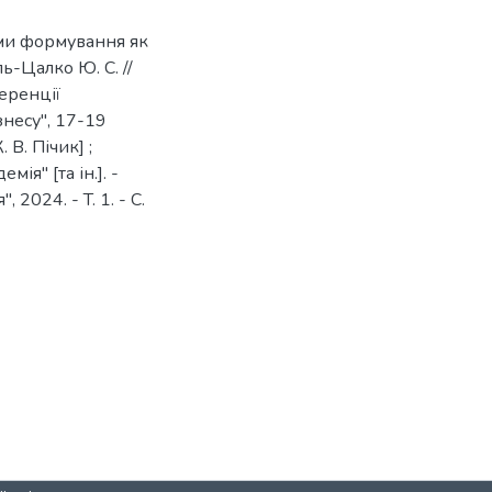
еми формування як
ь-Цалко Ю. С. //
еренції
несу", 17-19
. В. Пічик] ;
я" [та ін.]. -
2024. - T. 1. - C.