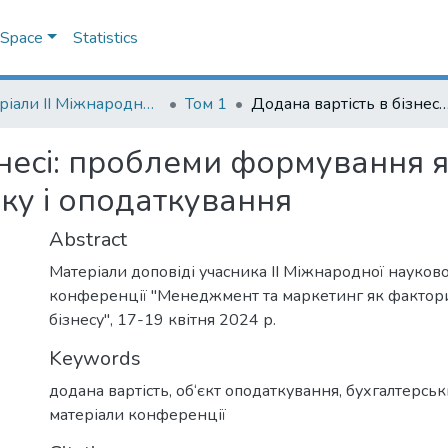
DSpace
Statistics
Матеріали II Міжнародної науково-практичної конференції "Менеджмент та маркетинг як фактори розвитку бізнесу", 17-19 квітня 2024 р.
Том 1
Додана вартість в бізнесі: проблеми формування як об'єкту бухгалтерського облі
знесі: проблеми формування я
ку і оподаткування
Abstract
Матеріали доповіді учасника ІІ Міжнародної науков
конференції "Менеджмент та маркетинг як фактор
бізнесу", 17-19 квітня 2024 р.
Keywords
додана вартість
,
об‘єкт оподаткування
,
бухгалтерськ
матеріали конференції