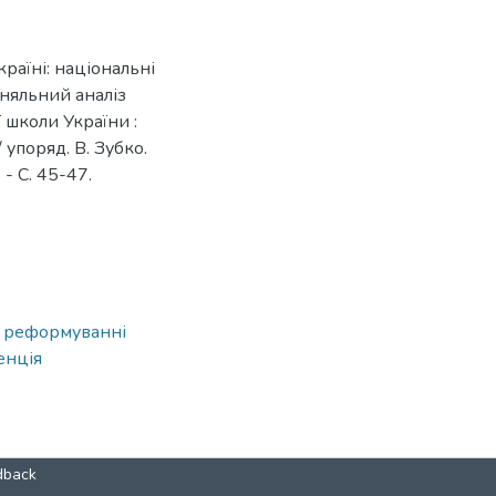
країні: національні
вняльний аналіз
 школи України :
упоряд. В. Зубко.
 - С. 45-47.
в реформуванні
енція
dback