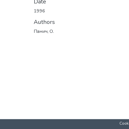
Date
1996
Authors
Панич, О.
Cooki