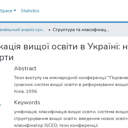
DSpace
Statistics
Порівняльний аналіз сучасних систем вищої освіти в реформуванні вищої школи України : міжнародна наукова конференція
Структура та класифікація вищої освіти в Україні: національні традиції та міжнародні стандарти
ація вищої освіти в Україні: 
рти
Abstract
Тези виступу на міжнародній конференції "Порівня
сучасних систем вищої освіти в реформуванні вищо
Київ, 1996.
Keywords
v
уніфікація
,
класифікація вищої освіти
,
система вищої
структурування вищої освіти
,
введення нових освітн
класифікатор ISCED
,
тези конференції