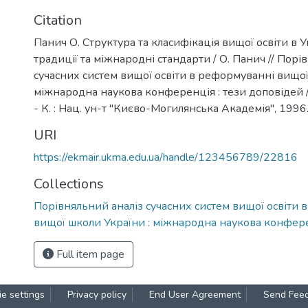
Citation
Панич О. Структура та класифікація вищої освіти в У
традиції та міжнародні стандарти / О. Панич // Порі
сучасних систем вищої освіти в реформуванні вищої
міжнародна наукова конференція : тези доповідей / 
- К. : Нац. ун-т "Києво-Могилянська Академія", 1996.
URI
https://ekmair.ukma.edu.ua/handle/123456789/22816
Collections
Порівняльний аналіз сучасних систем вищої освіти 
вищої школи України : міжнародна наукова конфер
Full item page
e settings
Privacy policy
End User Agreement
Send Fee