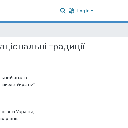
Log In
національні традиції
льний аналіз
ї школи України"
 освіти України
,
іх рівнів
,